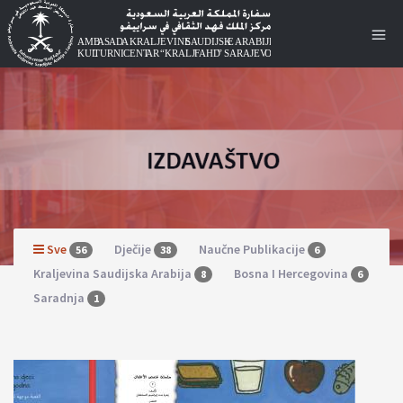
Sve
Dječije
Naučne Publikacije
56
38
6
Kraljevina Saudijska Arabija
Bosna I Hercegovina
8
6
Saradnja
1