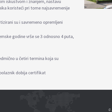
atim iskustvom i znanjem, nastavu
nika koristeći pri tome najsavremenije
tizirani su i savremeno opremljeni
emske godine vrše se 3 odnosno 4 puta,
dmično u četiri termina koja su
olaznik dobija certifikat
© 