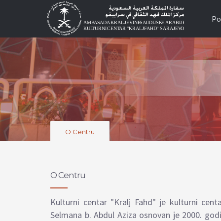
Po
O Centru
O Centru
Kulturni centar "Kralj Fahd" je kulturni cen
Selmana b. Abdul Aziza osnovan je 2000. godin