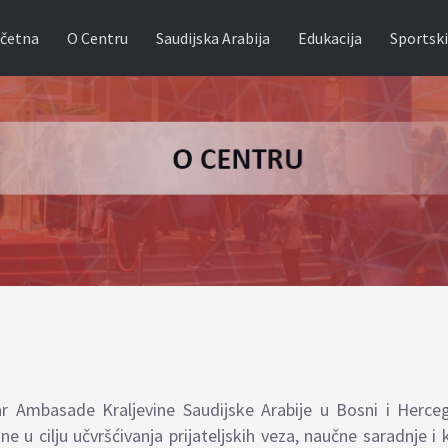
četna
O Centru
Saudijska Arabija
Edukacija
Sportski
tar Ambasade Kraljevine Saudijske Arabije u Bosni i Hercego
e u cilju učvršćivanja prijateljskih veza, naučne saradnje i