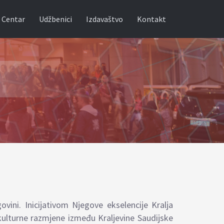
 Centar
Udžbenici
Izdavaštvo
Kontakt
vini. Inicijativom Njegove ekselencije Kralja
 kulturne razmjene između Kraljevine Saudijske