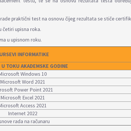
placement testu, te se na osnovu rezultata testa određ
rade praktični test na osnovu čijeg rezultata se stiče certifi
četiri upisna roka.
ivna u upisnom roku.
URSEVI INFORMATIKE
 U TOKU AKADEMSKE GODINE
Microsoft Windows 10
Microsoft Word 2021
rosoft Power Point 2021
Microsoft Excel 2021
Microsoft Access 2021
Internet 2022
snove rada na računaru