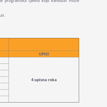
uje programska cjelina koju kandidat može
kat.
UPISI
4 upisna roka