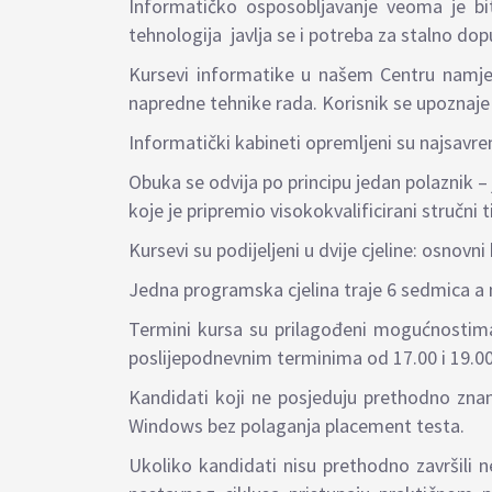
Informatičko osposobljavanje veoma je bi
tehnologija javlja se i potreba za stalno dop
Kursevi informatike u našem Centru namjenj
napredne tehnike rada. Korisnik se upoznaje
Informatički kabineti opremljeni su najs
Obuka se odvija po principu jedan polaznik – 
koje je pripremio visokokvalificirani stručni 
Kursevi su podijeljeni u dvije cjeline: osnovn
Jedna programska cjelina traje 6 sedmica a 
Termini kursa su prilagođeni mogućnostima 
poslijepodnevnim terminima od 17.00 i 19.00
Kandidati koji ne posjeduju prethodno znanj
Windows bez polaganja placement testa.
Ukoliko kandidati nisu prethodno završili n