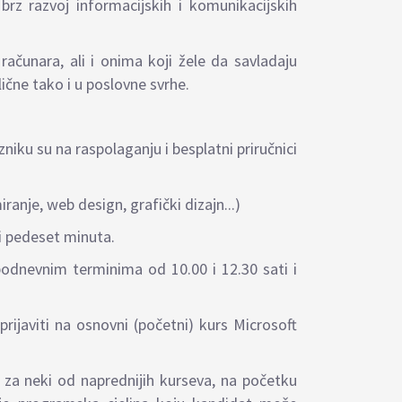
z razvoj informacijskih i komunikacijskih
ačunara, ali i onima koji žele da savladaju
čne tako i u poslovne svrhe.
niku su na raspolaganju i besplatni priručnici
ranje, web design, grafički dizajn...)
i pedeset minuta.
podnevnim terminima od 10.00 i 12.30 sati i
rijaviti na osnovni (početni) kurs Microsoft
u za neki od naprednijih kurseva, na početku