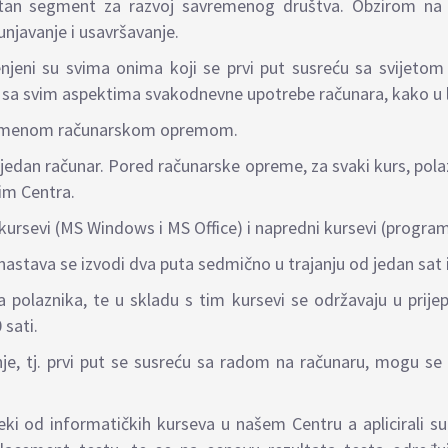
tan segment za razvoj savremenog društva. Obzirom na br
unjavanje i usavršavanje.
eni su svima onima koji se prvi put susreću sa svijetom r
 sa svim aspektima svakodnevne upotrebe računara, kako u li
avremenom računarskom opremom.
jedan računar. Pored računarske opreme, za svaki kurs, polaz
tim Centra.
i kursevi (MS Windows i MS Office) i napredni kursevi (programi
nastava se izvodi dva puta sedmično u trajanju od jedan sat 
polaznika, te u skladu s tim kursevi se održavaju u prije
 sati.
e, tj. prvi put se susreću sa radom na računaru, mogu se p
eki od informatičkih kurseva u našem Centru a aplicirali s