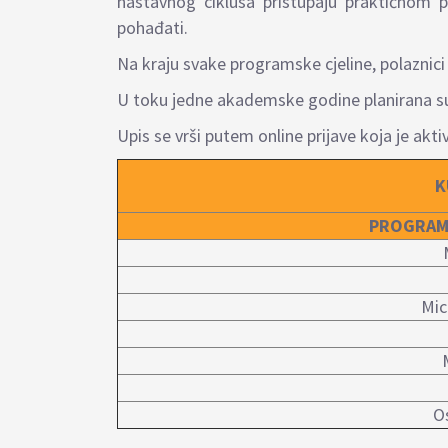
nastavnog ciklusa pristupaju praktičnom 
pohađati.
Na kraju svake programske cjeline, polaznici 
U toku jedne akademske godine planirana su 
Upis se vrši putem online prijave koja je akt
K
PROGRAM
Mic
O