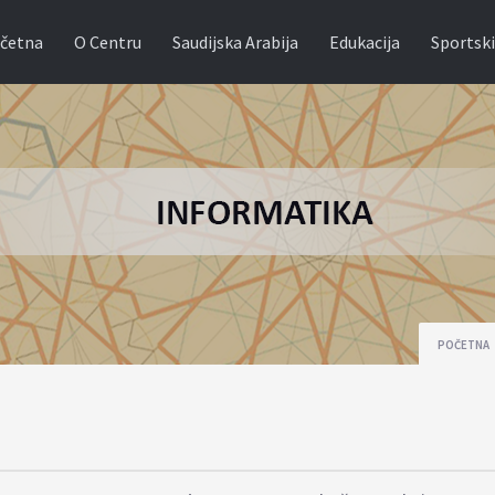
četna
O Centru
Saudijska Arabija
Edukacija
Sportski
POČETNA