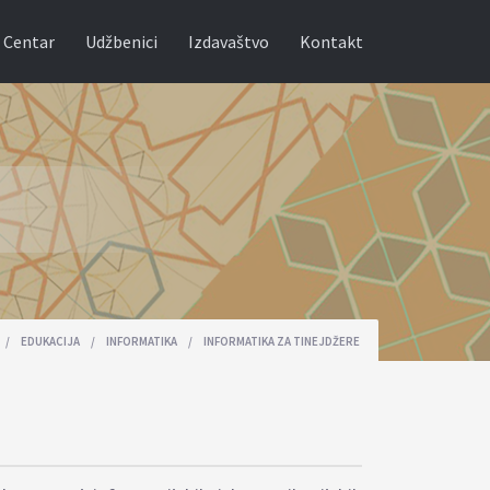
 Centar
Udžbenici
Izdavaštvo
Kontakt
/
EDUKACIJA
/
INFORMATIKA
/
INFORMATIKA ZA TINEJDŽERE