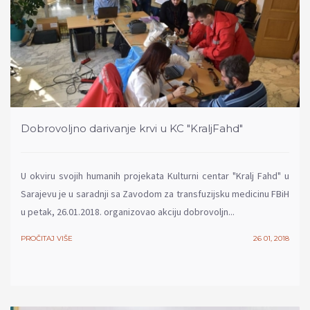
Dobrovoljno darivanje krvi u KC "KraljFahd"
U okviru svojih humanih projekata Kulturni centar "Kralj Fahd" u
Sarajevu je u saradnji sa Zavodom za transfuzijsku medicinu FBiH
u petak, 26.01.2018. organizovao akciju dobrovoljn...
PROČITAJ VIŠE
26 01, 2018