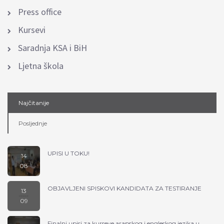
Press office
Kursevi
Saradnja KSA i BiH
Ljetna škola
Najčitanije
Posljednje
UPISI U TOKU!
14
08
ekstra linija
OBJAVLJENI SPISKOVI KANDIDATA ZA TESTIRANJE
13
09
ekstra linija
Finalni upisi za kurseve arapskog i engleskog jezika u