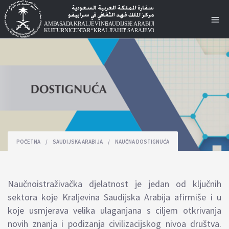
POČETNA
/
SAUDIJSKA ARABIJA
/
NAUČNA DOSTIGNUĆA
Naučnoistraživačka djelatnost je jedan od ključnih
sektora koje Kraljevina Saudijska Arabija afirmiše i u
koje usmjerava velika ulaganjana s ciljem otkrivanja
novih znanja i podizanja civilizacijskog nivoa društva.