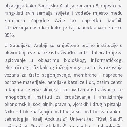
objavljuje kako Saudijska Arabija zauzima 8. mjesto na
rang-listi svih zemalja svijeta i vodeće mjesto među
zemljama Zapadne Azije po napretku naučnih
istraživanja navodeći kako je taj napredak veći za oko
85%.
U Saudijskoj Arabiji su smještene brojne institucije u
okviru kojih se nalaze istraživački centri i laboratorije za
ispitivanje u oblastima biološkog, informatičkog,
električnog i fizikalnog inženjeringa, zatim istraživanja
vezana za čisto sagorijevanje, membrane i napredne
porozne materijale, hemijske katalize i dr., zatim centri
u kojima se vrše klinička i zdravstvena istraživanja, te
mnogobrojni instituti za proučavanje i analiziranje
ekonomskih, socijalnih, pravnih, vjerskih i drugih pitanja.
Neki od tih značajnijih institucija su: Institut za nauku i
tehnologiju "Kralj Abdulaziz", Univerzitet "Kralj Saud",
Univerzitet "Kralj Abdullah" za nauku i tehnologiju,