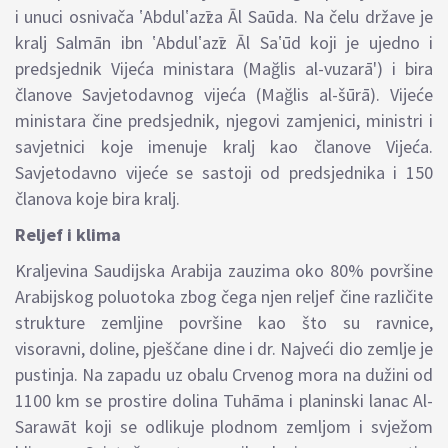
i unuci osnivača ʽAbdulʽazῑza Ᾱl Saūda. Na čelu države je
kralj Salmān ibn ʽAbdulʽazῑz Ᾱl Saʽūd koji je ujedno i
predsjednik Vijeća ministara (Mağlis al-vuzarā') i bira
članove Savjetodavnog vijeća (Mağlis al-šūrā). Vijeće
ministara čine predsjednik, njegovi zamjenici, ministri i
savjetnici koje imenuje kralj kao članove Vijeća.
Savjetodavno vijeće se sastoji od predsjednika i 150
članova koje bira kralj.
Reljef i klima
Kraljevina Saudijska Arabija zauzima oko 80% površine
Arabijskog poluotoka zbog čega njen reljef čine različite
strukture zemljine površine kao što su ravnice,
visoravni, doline, pješčane dine i dr. Najveći dio zemlje je
pustinja. Na zapadu uz obalu Crvenog mora na dužini od
1100 km se prostire dolina Tuhāma i planinski lanac Al-
Sarawāt koji se odlikuje plodnom zemljom i svježom