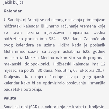
jakih bujica.
Kalendar
U Saudijskoj Arabiji se od njenog osnivanja primjenjivao
hidžretski kalendar ili lunarno računanje vremena koje
se ravna prema mjesečevim mijenama. Jedna
hidžretska godina ima 354 ili 355 dana. Za početak
ovog kalendara se uzima Hidžra kada je poslanik
Muhammed s.a.v.s. sa svojim ashabima 622. godine
preselio iz Meke u Medinu nakon što su ih progonali
mekanski idolopoklonici. Hidžretski kalendar ima 12
mjeseci sa po 29 i 30 dana. Međutim, 02. oktobra 2017.
Kraljevina kao mjeru štednje usvaja gregorijanski
kalendar kako bi se optimiziralo poslovanje i smanjila
budžetska potrošnja.
Valuta
Saudijski rijal (SAR) je valuta koja se koristi u Kraljevini