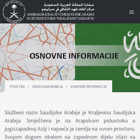
POČETNA
/
SAUDIJSKA ARABIJA
/
OSNOVNE INFORMACIJE
Službeni naziv Saudijske Arabije je Kraljevina Saudijska
Arabija. Smještena je na Arapskom poluotoku u
jugozapadnoj Aziji i najveća je zemlja na ovom prostoru.
Svojom dugom obalom na zapadnom dijelu izlazi na