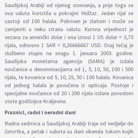
Saudijskoj Arabiji od njenog osnivanja, a prije toga se
ova valuta koristila u pokrajini Hidžaz. Jedan rijal se
sastoji od 100 halala. Pokriven je zlatom i može se
zamjeniti u neku stranu valutu. Kursna vrijednost je
vezana za američki dolar i ona iznosi 1 US dolar = 3,75
rijala, odnosno 1 SAR = 0,26666667 USD. Ovaj tečaj je
službeno stupio na snagu 1. januara 2003. godine.
Saudijska monetarna agencija (SAMA) je izdala
novčanice u denominacijama od 1, 5, 10, 50, 100 i 500
rijala, te kovanice od 5, 10, 25, 50 i 100 halala. Kovanica
od jednog halala je povučena iz
opticaja.
Postoje i
specijalne novčanice od 20 i 200 rijala izdane povodom
stote godišnjice Kraljevine.
Praznici, radni i neradni dani
Radna sedmica u Saudijskoj Arabiji traje od nedjelje do
četvrtka, a petak i subota su dani vikenda tokom kojih