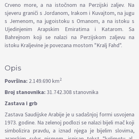
Crveno more, a na istočnom na Perzijski zaljev. Na
sjeveru graniči s Jordanom, Irakom i Kuvajtom, na jugu
s Jemenom, na jugoistoku s Omanom, a na istoku s
Ujedinjenim Arapskim Emiratima i Katarom. Sa
Bahrejnom koji se nalazi na Perzijskom zaljevu na
istoku Kraljevine je povezana mostom "Kralj Fahd".
Opis
2
Površina:
2.149.690 km
Broj stanovnika:
31.742.308 stanovnika
Zastava i grb
Zastava Saudijske Arabije je u sadašnjoj formi usvojena
1973. godine. Na zelenoj podlozi se nalazi bijeli mač koji
simbolizira pravdu, a iznad njega je bijelim slovima,
arapskim sulus pismom, ispisan tekst "kelimetu al-