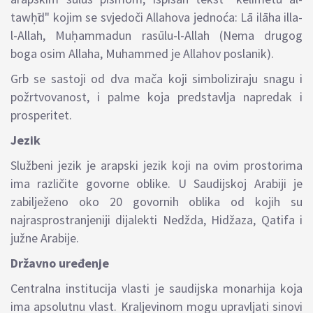
tawḥῑd" kojim se svjedoči Allahova jednoća: Lā ilāha illa-
l-Allah, Muḥammadun rasūlu-l-Allah (Nema drugog
boga osim Allaha, Muhammed je Allahov poslanik).
Grb se sastoji od dva mača koji simboliziraju snagu i
požrtvovanost, i palme koja predstavlja napredak i
prosperitet.
Jezik
Službeni jezik je arapski jezik koji na ovim prostorima
ima različite govorne oblike. U Saudijskoj Arabiji je
zabilježeno oko 20 govornih oblika od kojih su
najrasprostranjeniji dijalekti Nedžda, Hidžaza, Qatifa i
južne Arabije.
Državno uređenje
Centralna institucija vlasti je saudijska monarhija koja
ima apsolutnu vlast. Kraljevinom mogu upravljati sinovi