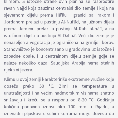
klimom. S istočne strane ovih planina se rasprostire
ravan Nağd koja zauzima centralni dio zemlje i koja na
sjevernom dijelu prema Hā'ilu i granici sa Irakom i
Jordanom prelazi u pustinju Al-Nufūd, na južnom dijelu
prema Jemenu prelazi u pustinju Al-Rubʽ al-ẖālî, a na
istočnom dijelu u pustinju Al-Dahnā'. Veći dio zemlje je
nenaseljen a vegetacija je ograničena na grmlje i korov.
Stanovništvo je koncentrisano u gradovima uz istočne i
zapadne obale, i u centralnom dijelu zemlje gdje se
nalaze nekoliko oaza. Saudijska Arabija nema stalnih
rijeka ni jezera.
Klimu u ovoj zemlji karakteririšu ekstremne vrućine koje
dosežu preko 50 °C. Zimi se temperature u
unutrašnjosti i na većim nadmorskim visinama znatno
snižavaju i kreću se u rasponu od 8-20 °C. Godišnja
količina padavina iznosi oko 100 mm u Rijadu, a
iznenadni pljuskovi u suhim koritima mogu dovesti do