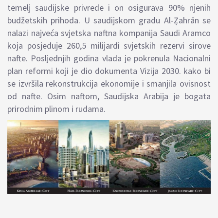
temelj saudijske privrede i on o
sigurava 90% njenih
budžetskih prihoda.
U saudijskom gradu Al-
Ẓahrān se
nalazi najveća svjetska naftna kompanija Saudi Aramco
koja posjeduje 260,5 milijardi svjetskih rezervi sirove
nafte. Posljednjih godina vlada je pokrenula Nacionalni
plan reformi koji je dio dokumenta Vizija 2030. kako bi
se izvršila rekonstrukcija ekonomije i smanjila ovisnost
od nafte. Osim naftom, Saudijska Arabija je bogata
prirodnim plinom i rudama.