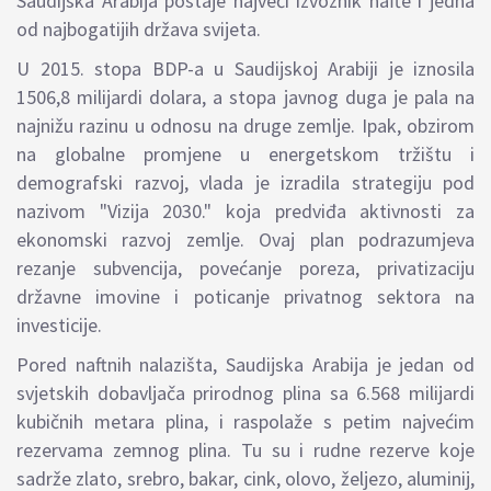
Saudijska Arabija postaje najveći izvoznik nafte i jedna
od najbogatijih država svijeta.
U 2015. stopa BDP-a u Saudijskoj Arabiji je iznosila
1506,8 milijardi dolara, a stopa javnog duga je pala na
najnižu razinu u odnosu na druge zemlje. Ipak, obzirom
na globalne promjene u energetskom tržištu i
demografski razvoj, vlada je izradila strategiju pod
nazivom "Vizija 2030." koja predviđa aktivnosti za
ekonomski razvoj zemlje.
Ovaj plan podrazumjeva
rezanje subvencija, povećanje poreza, privatizaciju
državne imovine i poticanje privatnog sektora na
investicije.
Pored naftnih nalazišta, Saudijska Arabija je jedan od
svjetskih dobavljača prirodnog plina sa 6.568 milijardi
kubičnih metara plina, i raspolaže s petim najvećim
rezervama zemnog plina.
Tu su i rudne rezerve koje
sadrže zlato, srebro, bakar, cink, olovo, željezo, aluminij,