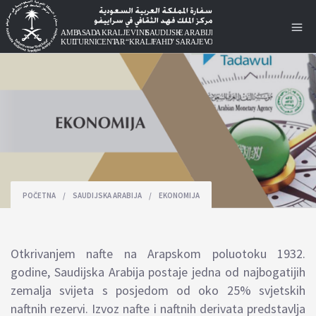
POČETNA
/
SAUDIJSKA ARABIJA
/
EKONOMIJA
Otkrivanjem nafte na Arapskom poluotoku 1932.
godine, Saudijska Arabija postaje jedna od najbogatijih
zemalja svijeta s
posjedom od oko 25% svjetskih
naftnih rezervi.
I
zvoz nafte i naftnih derivata
predstavlja